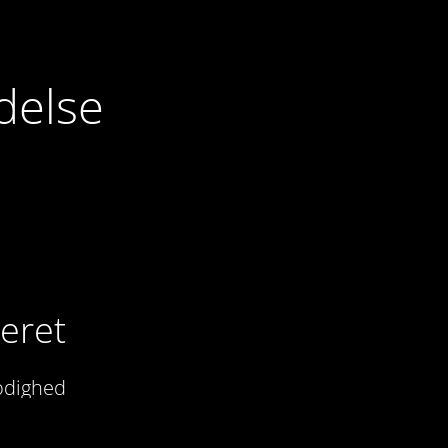
delse
veret
modighed