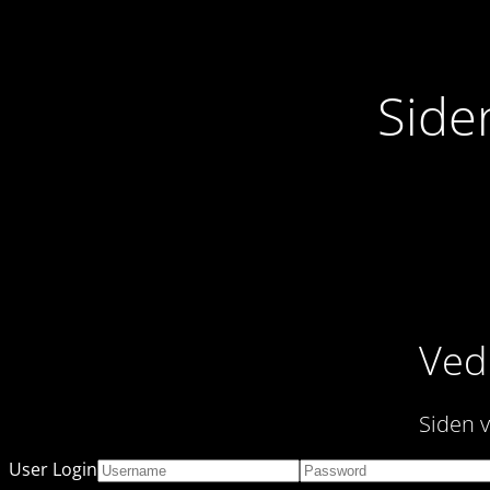
Side
Vedl
Siden v
User Login