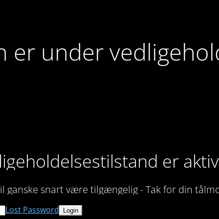
n er under vedligehol
igeholdelsestilstand er akti
il ganske snart være tilgængelig - Tak for din tål
Lost Password